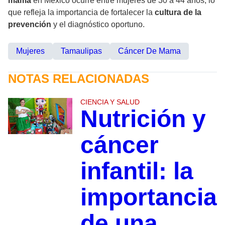
mama
en México ocurre entre mujeres de 30 a 44 años, lo
que refleja la importancia de fortalecer la
cultura de la
prevención
y el diagnóstico oportuno.
Mujeres
Tamaulipas
Cáncer De Mama
NOTAS RELACIONADAS
CIENCIA Y SALUD
Nutrición y
cáncer
infantil: la
importancia
de una