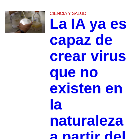
CIENCIA Y SALUD
La IA ya es
capaz de
crear virus
que no
existen en
la
naturaleza
a partir del