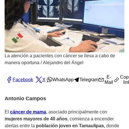
La atención a pacientes con cáncer se lleva a cabo de
manera oportuna
/
Alejandro del Ángel
E-
Cop
Facebook
X
WhatsApp
Telegram
Mail
lin
Antonio Campos
El
cáncer de mama
,
asociado principalmente con
mujeres mayores de 40 años
, comienza a encender
alertas entre la
población joven en Tamaulipas,
donde