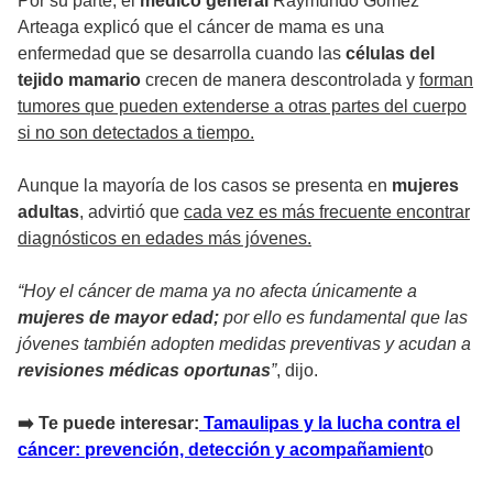
Por su parte, el
médico general
Raymundo Gómez
Arteaga explicó que el cáncer de mama es una
enfermedad que se desarrolla cuando las
células del
tejido mamario
crecen de manera descontrolada y
forman
tumores que pueden extenderse a otras partes del cuerpo
si no son detectados a tiempo.
Aunque la mayoría de los casos se presenta en
mujeres
adultas
, advirtió que
cada vez es más frecuente encontrar
diagnósticos en edades más jóvenes.
“Hoy el cáncer de mama ya no afecta únicamente a
mujeres de mayor edad;
por ello es fundamental que las
jóvenes también adopten medidas preventivas y acudan a
revisiones médicas oportunas
”
, dijo.
➡️ Te puede interesar:
Tamaulipas y la lucha contra el
cáncer: prevención, detección y acompañamient
o