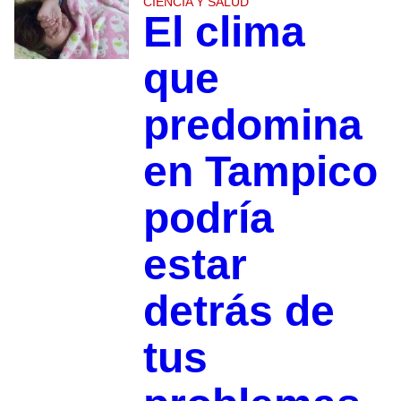
CIENCIA Y SALUD
El clima
que
predomina
en Tampico
podría
estar
detrás de
tus