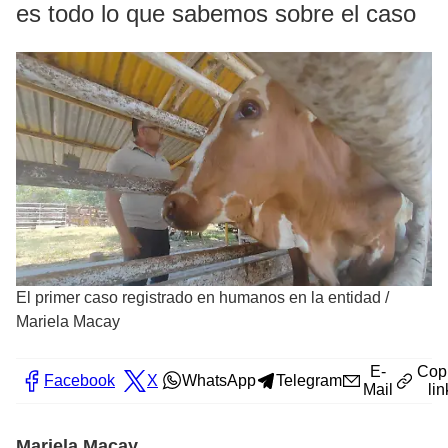
es todo lo que sabemos sobre el caso
El primer caso registrado en humanos en la entidad
/
Mariela Macay
E-
Cop
Facebook
X
WhatsApp
Telegram
Mail
lin
Mariela Macay