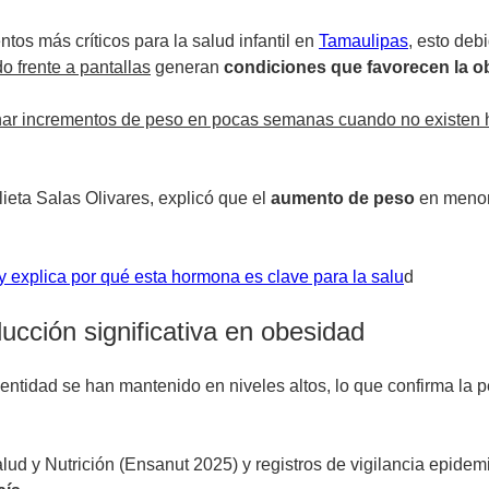
os más críticos para la salud infantil en
Tamaulipas
, esto deb
 frente a pantallas
generan
condiciones que favorecen la o
ar incrementos de peso en pocas semanas cuando no existen h
eta Salas Olivares, explicó que el
aumento de peso
en menor
y explica por qué esta hormona es clave para la salu
d
cción significativa en obesidad
 entidad se han mantenido en niveles altos, lo que confirma la 
d y Nutrición (Ensanut 2025) y registros de vigilancia epidemi