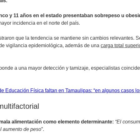
aís.
cinco y 11 años en el estado presentaban sobrepeso u obes
mayor incidencia en el norte del país.
mostraron que la tendencia se mantiene sin cambios relevantes.
 de vigilancia epidemiológica, además de una
carga total super
sponde a una mayor detección y tamizaje, especialistas coinci
e Educación Física faltan en Tamaulipas: “en algunos casos l
ultifactorial
a mala alimentación como elemento determinante:
“El consum
el aumento de peso
”.