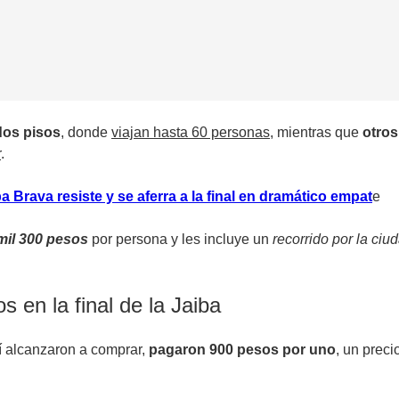
dos pisos
,
donde
viajan hasta 60 personas
, mientras que
otro
r
.
Brava resiste y se aferra a la final en dramático empat
e
mil 300 pesos
por persona y les incluye un
recorrido por la ci
s en la final de la Jaiba
sí alcanzaron a comprar,
pagaron 900 pesos por uno
, un prec