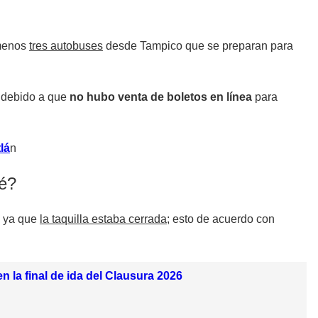
 menos
tres autobuses
desde Tampico que se preparan para
 debido a que
no hubo venta de boletos en línea
para
lá
n
ué?
, ya que
la taquilla estaba cerrada
; esto de acuerdo con
n la final de ida del Clausura 2026