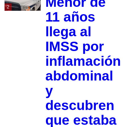
Menor de
2
11 años
llega al
IMSS por
inflamación
abdominal
y
descubren
que estaba