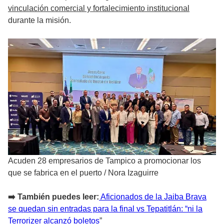
vinculación comercial y fortalecimiento institucional
durante la misión.
Acuden 28 empresarios de Tampico a promocionar los
que se fabrica en el puerto
/
Nora Izaguirre
➡️ También puedes leer:
Aficionados de la Jaiba Brava
se quedan sin entradas para la final vs Tepatitlán: “ni la
Terrorizer alcanzó boletos
”