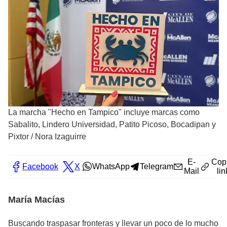
La marcha "Hecho en Tampico" incluye marcas como
Sabalito, Lindero Universidad, Patito Picoso, Bocadipan y
Pixtor
/
Nora Izaguirre
E-
Cop
Facebook
X
WhatsApp
Telegram
Mail
lin
María Macías
Buscando traspasar fronteras y llevar un poco de lo mucho