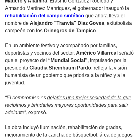
Madero y Altamira
, Erasmo González Robledo y
Armando Martínez Manríquez, el gobernador inauguró la
rehabilitación del campo sintético
que ahora lleva el
nombre de
Alejandro “Tranvía” Díaz Govea
, exfutbolista
campeón con los
Orinegros de Tampico
.
En un ambiente festivo y acompañado por familias,
deportistas y vecinos del sector,
Américo Villarreal
señaló
que el proyecto del
“Mundial Social”
, impulsado por la
presidenta
Claudia Sheinbaum Pardo
, refleja la visión
humanista de un gobierno que prioriza a la niñez y a la
juventud.
“El compromiso es
dejarles una mejor sociedad de la que
recibimos y brindarles mayores oportunidades
para salir
adelante”,
expresó.
La obra incluyó iluminación, rehabilitación de gradas,
mejoramiento de la cancha de básquetbol, área de juegos