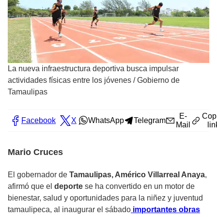
La nueva infraestructura deportiva busca impulsar
actividades físicas entre los jóvenes
/
Gobierno de
Tamaulipas
E-
Cop
Facebook
X
WhatsApp
Telegram
Mail
lin
Mario Cruces
El gobernador de
Tamaulipas, Américo Villarreal Anaya
,
afirmó que el
deporte
se ha convertido en un motor de
bienestar, salud y oportunidades para la niñez y juventud
tamaulipeca, al inaugurar el sábado
importantes obras