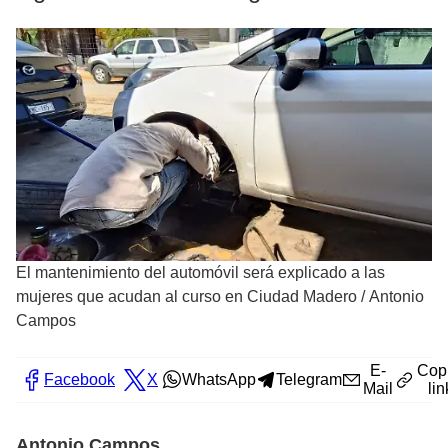
El mantenimiento del automóvil será explicado a las
mujeres que acudan al curso en Ciudad Madero
/
Antonio
Campos
E-
Cop
Facebook
X
WhatsApp
Telegram
Mail
lin
Antonio Campos