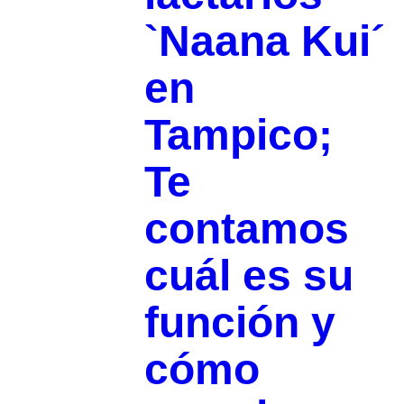
`Naana Kui´
en
Tampico;
Te
contamos
cuál es su
función y
cómo