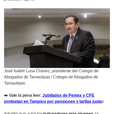
José Isabel Luna Chávez, presidente del Colegio de
Abogados de Tamaulipas
/
Colegio de Abogados de
Tamaulipas.
➡️ Vale la pena leer:
Jubilados de Pemex y CFE
protestan en Tampico por pensiones y tarifas justa
s
Advirtió que, para los
trabajadores más jóvenes
, la