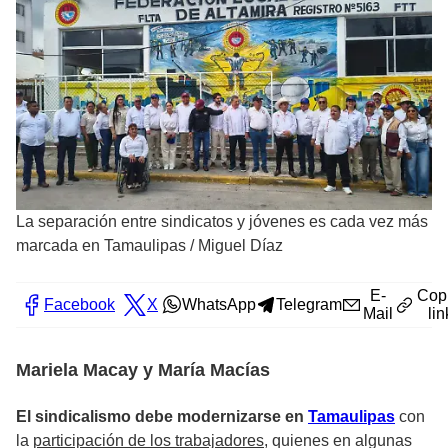
La separación entre sindicatos y jóvenes es cada vez más
marcada en Tamaulipas
/
Miguel Díaz
E-
Cop
Facebook
X
WhatsApp
Telegram
Mail
lin
Mariela Macay y María Macías
El sindicalismo debe modernizarse en
Tamaulipas
con
la
participación de los trabajadores
, quienes en algunas