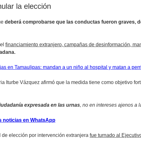
ular la elección
que
deberá comprobarse que las conductas fueron graves, d
el
financiamiento extranjero, campañas de desinformación, mani
dadana.
as en Tamaulipas: mandan a un niño al hospital y matan a perr
ia Iturbe Vázquez afirmó que la medida tiene como objetivo forta
 ciudadanía expresada en las urnas
, no en intereses ajenos a 
s noticias en WhatsApp
ad de elección por intervención extranjera
fue turnado al Ejecutiv