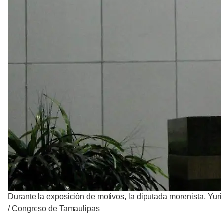
Durante la exposición de motivos, la diputada morenista, Yur
/
Congreso de Tamaulipas