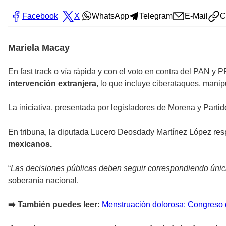
Facebook
X
WhatsApp
Telegram
E-Mail
C
Mariela Macay
En fast track o vía rápida y con el voto en contra del PAN y 
intervención extranjera
, lo que incluye
ciberataques, manipu
La iniciativa, presentada por legisladores de Morena y Partid
En tribuna, la diputada Lucero Deosdady Martínez López res
mexicanos.
“
Las decisiones públicas deben seguir correspondiendo única
soberanía nacional.
➡️ También puedes leer:
Menstruación dolorosa: Congreso d