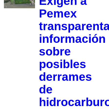
Exigen a
Pemex
transparenta
información
sobre
posibles
derrames
de
hidrocarbur