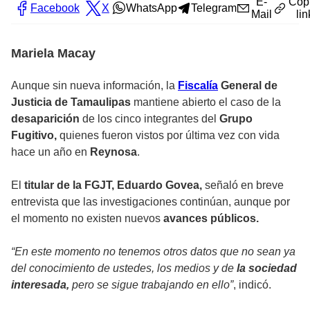
E-
Cop
Facebook
X
WhatsApp
Telegram
Mail
lin
Mariela Macay
Aunque sin nueva información, la
Fiscalía
General de
Justicia de Tamaulipas
mantiene abierto el caso de la
desaparición
de los cinco integrantes del
Grupo
Fugitivo,
quienes fueron vistos por última vez con vida
hace un año en
Reynosa
.
El
titular de la FGJT, Eduardo Govea,
señaló en breve
entrevista que las investigaciones continúan, aunque por
el momento no existen nuevos
avances públicos.
“En este momento no tenemos otros datos que no sean ya
del conocimiento de ustedes, los medios y de
la sociedad
interesada,
pero se sigue trabajando en ello”
, indicó.