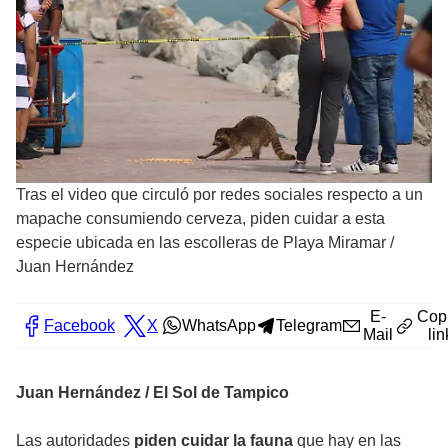
Tras el video que circuló por redes sociales respecto a un
mapache consumiendo cerveza, piden cuidar a esta
especie ubicada en las escolleras de Playa Miramar
/
Juan Hernández
E-
Cop
Facebook
X
WhatsApp
Telegram
Mail
lin
Juan Hernández / El Sol de Tampico
Las autoridades
piden cuidar la fauna
que hay en las