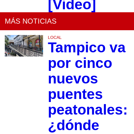
[Video]
MÁS NOTICIAS
LOCAL
Tampico va
por cinco
nuevos
puentes
peatonales:
¿dónde