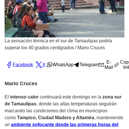
La sensación térmica en el sur de Tamaulipas podría
superar los 40 grados centígrados
/
Mario Cruces
E-
Cop
Facebook
X
WhatsApp
Telegram
Mail
lin
Mario Cruces
El
intenso calor
continuará este domingo en la
zona sur
de Tamaulipas
, donde las altas temperaturas seguirán
marcando las condiciones del clima en municipios
como
Tampico, Ciudad Madero y Altamira
, manteniendo
un
ambiente sofocante desde las primeras horas del