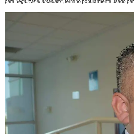
para
“legalizar el amasiato”
, término popularmente usado para