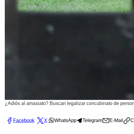
¿Adiós al amasiato? Buscan legalizar concubinato de pers
Facebook
X
WhatsApp
Telegram
E-Mail
C