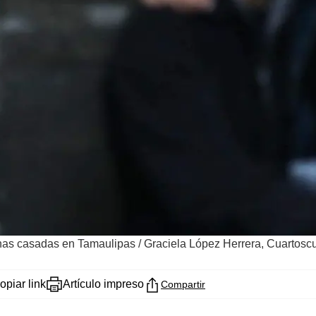
onas casadas en Tamaulipas
/
Graciela López Herrera, Cuartosc
opiar link
Artículo impreso
Compartir