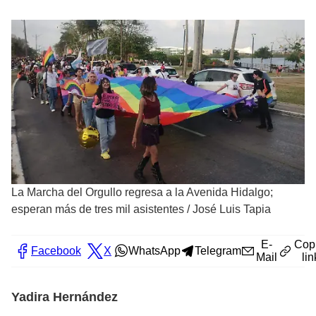
La Marcha del Orgullo regresa a la Avenida Hidalgo;
esperan más de tres mil asistentes
/
José Luis Tapia
E-
Cop
Facebook
X
WhatsApp
Telegram
Mail
lin
Yadira Hernández