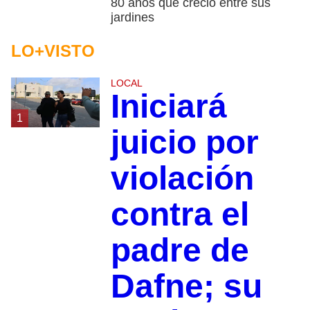
80 años que creció entre sus
jardines
LO+VISTO
LOCAL
Iniciará
1
juicio por
violación
contra el
padre de
Dafne; su