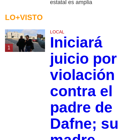
estatal es amplia
LO+VISTO
LOCAL
Iniciará
1
juicio por
violación
contra el
padre de
Dafne; su
madre