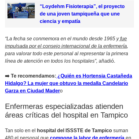
“Loydehm Fisioterapia”, el proyecto
de una joven tampiqueña que une
ciencia y empatía
“La fecha se conmemora en el mundo desde 1965 y
fue
impulsada por el consejo internacional de la enfermería
,
para valorar todo este personal al representar la primera
línea de atención en todos los hospitales”,
añadió.
➡️ Te recomendamos:
¿Quién es Hortensia Castañeda
Hidalgo? La mujer que obtuvo la medalla Candelario
Garza en Ciudad Mader
o
Enfermeras especializadas atienden
áreas críticas del hospital en Tampico
Tan solo en el
hospital del ISSSTE de Tampico
suman
480 el personal que
compone la labor de enfermería
en