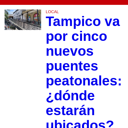
LOCAL
Tampico va
por cinco
nuevos
puentes
peatonales:
¿dónde
estarán
ubicados?