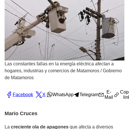
Las constantes fallas en la energía eléctrica afectan a
hogares, industrias y comercios de Matamoros
/
Gobierno
de Matamoros
E-
Cop
Facebook
X
WhatsApp
Telegram
Mail
lin
Mario Cruces
La
creciente ola de apagones
que afecta a diversos