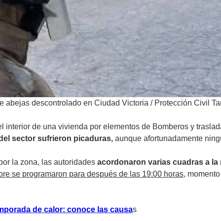
e abejas descontrolado en Ciudad Victoria
/
Protección Civil T
el interior de una vivienda por elementos de Bomberos y traslad
del sector sufrieron picaduras,
aunque afortunadamente ningun
or la zona, las autoridades
acordonaron varias cuadras a la
mbre se programaron para después de las 19:00 horas,
momento e
porada de calor: conoce las causa
s