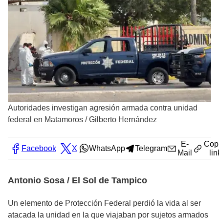
Autoridades investigan agresión armada contra unidad
federal en Matamoros
/
Gilberto Hernández
E-
Cop
Facebook
X
WhatsApp
Telegram
Mail
lin
Antonio Sosa / El Sol de Tampico
Un elemento de Protección Federal perdió la vida al ser
atacada la unidad en la que viajaban por sujetos armados