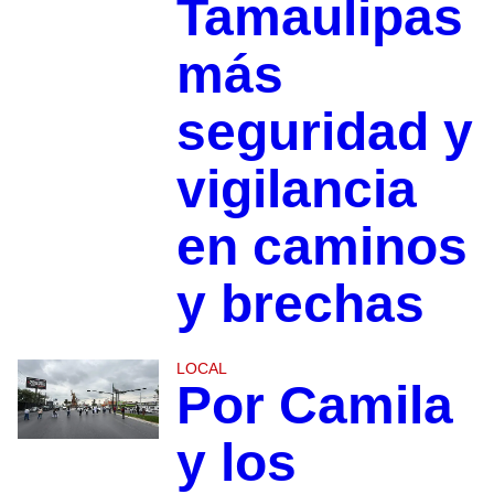
Tamaulipas
más
seguridad y
vigilancia
en caminos
y brechas
LOCAL
Por Camila
y los