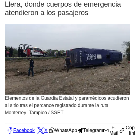
Llera, donde cuerpos de emergencia
atendieron a los pasajeros
Elementos de la Guardia Estatal y paramédicos acudieron
al sitio tras el percance registrado durante la ruta
Monterrey–Tampico
/
SSPT
E-
Cop
Facebook
X
WhatsApp
Telegram
Mail
lin