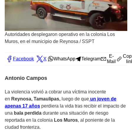
Autoridades desplegaron operativo en la colonia Los
Muros, en el municipio de Reynosa
/
SSPT
E-
Cop
Facebook
X
WhatsApp
Telegram
Mail
lin
Antonio Campos
La violencia volvió a cobrar una víctima inocente
en
Reynosa, Tamaulipas,
luego de que
un joven de
apenas 17 años
perdiera la vida tras recibir el impacto de
una
bala perdida
durante una situación de riesgo
reportada en la colonia
Los Muros
, al poniente de la
ciudad fronteriza.