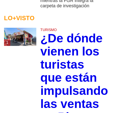
mientras la FGR integra la
carpeta de investigación
LO+VISTO
TURISMO
¿De dónde
1
vienen los
turistas
que están
impulsando
las ventas