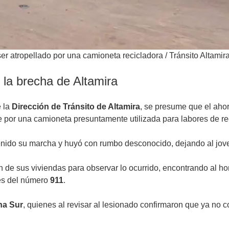
er atropellado por una camioneta recicladora
/
Tránsito Altamir
la brecha de Altamira
e la
Dirección de Tránsito de Altamira
, se presume que el ah
e por una camioneta presuntamente utilizada para labores de rec
etenido su marcha y huyó con rumbo desconocido, dejando al jov
ron de sus viviendas para observar lo ocurrido, encontrando al
vés del número
911
.
na Sur
, quienes al revisar al lesionado confirmaron que ya no c