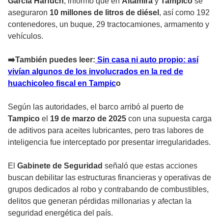
García Harfuch
, informó que en
Altamira
y
Tampico
se
aseguraron
10 millones de litros de diésel
, así como 192
contenedores, un buque, 29 tractocamiones, armamento y
vehículos.
➡️También puedes leer:
Sin casa ni auto propio: así
vivían algunos de los involucrados en la red de
huachicoleo fiscal en Tampic
o
Según las autoridades, el barco arribó al puerto de
Tampico
el
19 de marzo de 2025
con una supuesta carga
de aditivos para aceites lubricantes, pero tras labores de
inteligencia fue interceptado por presentar irregularidades.
El
Gabinete de Seguridad
señaló que estas acciones
buscan debilitar las estructuras financieras y operativas de
grupos dedicados al robo y contrabando de combustibles,
delitos que generan pérdidas millonarias y afectan la
seguridad energética del país.