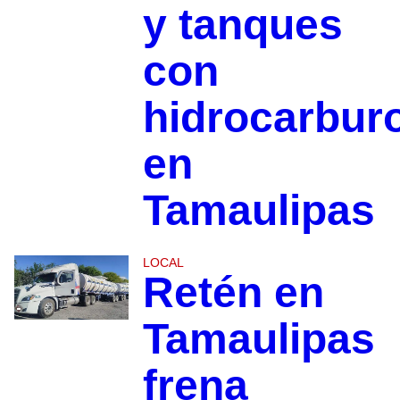
y tanques
con
hidrocarbur
en
Tamaulipas
LOCAL
Retén en
Tamaulipas
frena