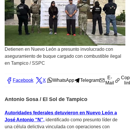
Detienen en Nuevo León a presunto involucrado con
aseguramiento de buque cargado con combustible ilegal
en Tampico
/
SSPC
E-
Cop
Facebook
X
WhatsApp
Telegram
Mail
lin
Antonio Sosa / El Sol de Tampico
Autoridades federales detuvieron en Nuevo León a
José Antonio “N”,
identificado como presunto líder de
una célula delictiva vinculada con operaciones con