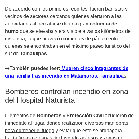
De acuerdo con los primeros reportes, fueron bañistas y
vecinos de sectores cercanos quienes alertaron a las
autoridades al percatarse de una gran
columna de
humo
que se elevaba y era visible a varios kilómetros de
distancia, lo que provocó momentos de pánico entre
quienes se encontraban en el máximo paseo turístico del
sur de
Tamaulipas
.
➡️También puedes leer:
Mueren cinco integrantes de
una familia tras incendio en Matamoros, Tamaulipa
s
Bomberos controlan incendio en zona
del Hospital Naturista
Elementos de
Bomberos
y
Protección Civil
acudieron de
inmediato al lugar, donde
realizaron diversas maniobras
para contener el fuego
y evitar que este se propagara
hacia áreas cercanas, incluyendo accesos y zonas de