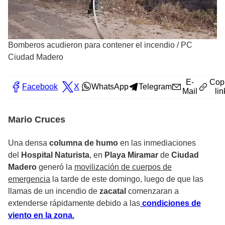
Bomberos acudieron para contener el incendio
/
PC
Ciudad Madero
E-
Cop
Facebook
X
WhatsApp
Telegram
Mail
lin
Mario Cruces
Una densa
columna de humo
en las inmediaciones
del
Hospital Naturista
, en
Playa Miramar
de
Ciudad
Madero
generó la
movilización de cuerpos de
emergencia
la tarde de este domingo, luego de que las
llamas de un incendio de
zacatal
comenzaran a
extenderse rápidamente debido a las
condiciones de
viento en la zona.