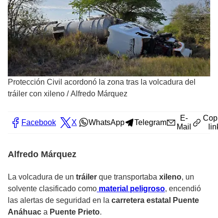
Protección Civil acordonó la zona tras la volcadura del
tráiler con xileno
/
Alfredo Márquez
E-
Cop
Facebook
X
WhatsApp
Telegram
Mail
lin
Alfredo Márquez
La volcadura de un
tráiler
que transportaba
xileno
, un
solvente clasificado como
material peligroso
, encendió
las alertas de seguridad en la
carretera estatal Puente
Anáhuac
a
Puente Prieto
.