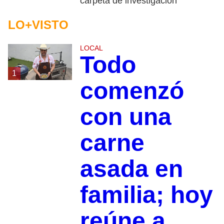
carpeta de investigación
LO+VISTO
LOCAL
Todo
1
comenzó
con una
carne
asada en
familia; hoy
reúne a