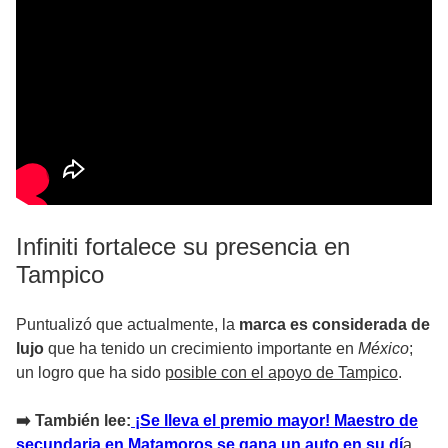
Infiniti fortalece su presencia en
Tampico
Puntualizó que actualmente, la
marca es considerada de
lujo
que ha tenido un crecimiento importante en
México
;
un logro que ha sido
posible con el apoyo de Tampico
.
➡️ También lee:
¡Se lleva el premio mayor! Maestro de
secundaria en Matamoros se gana un auto en su dí
a