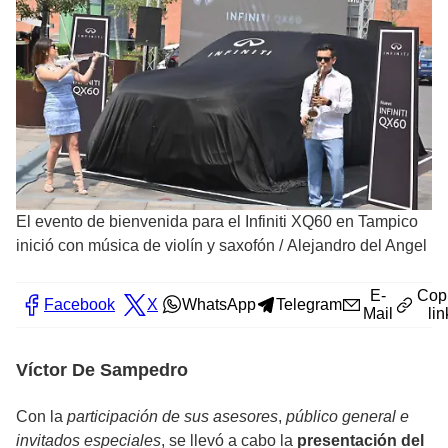
El evento de bienvenida para el Infiniti XQ60 en Tampico
inició con música de violín y saxofón
/
Alejandro del Angel
E-
Cop
Facebook
X
WhatsApp
Telegram
Mail
lin
Víctor De Sampedro
Con la
participación de sus asesores
,
público general e
invitados especiales
, se llevó a cabo la
presentación del