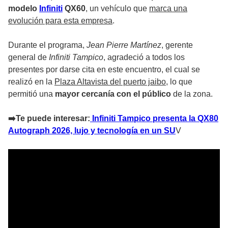
modelo
Infiniti
QX60
, un vehículo que
marca una
evolución para esta empresa
.
Durante el programa,
Jean Pierre Martínez
, gerente
general de
Infiniti Tampico
, agradeció a todos los
presentes por darse cita en este encuentro, el cual se
realizó en la
Plaza Altavista del puerto jaibo
, lo que
permitió una
mayor cercanía con el público
de la zona.
➡️Te puede interesar:
Infiniti Tampico presenta la QX80
Autograph 2026, lujo y tecnología en un SU
V