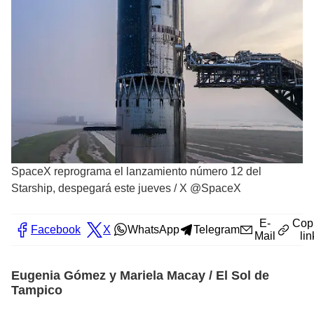
SpaceX reprograma el lanzamiento número 12 del
Starship, despegará este jueves
/
X @SpaceX
E-
Cop
Facebook
X
WhatsApp
Telegram
Mail
lin
Eugenia Gómez y Mariela Macay / El Sol de
Tampico