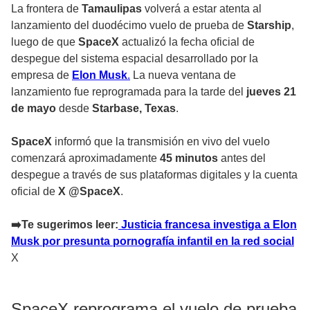
La frontera de
Tamaulipas
volverá a estar atenta al
lanzamiento del duodécimo vuelo de prueba de
Starship
,
luego de que
SpaceX
actualizó la fecha oficial de
despegue del sistema espacial desarrollado por la
empresa de
Elon Musk
.
La nueva ventana de
lanzamiento fue reprogramada para la tarde del
jueves 21
de mayo
desde
Starbase, Texas
.
SpaceX
informó que la transmisión en vivo del vuelo
comenzará aproximadamente
45 minutos
antes del
despegue a través de sus plataformas digitales y la cuenta
oficial de
X @SpaceX
.
➡️Te sugerimos leer:
Justicia francesa investiga a Elon
Musk por presunta pornografía infantil en la red social
X
SpaceX reprograma el vuelo de prueba