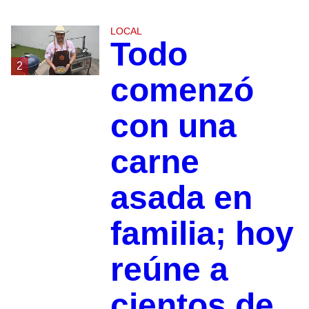
LOCAL
Todo
2
comenzó
con una
carne
asada en
familia; hoy
reúne a
cientos de