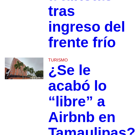
tras
ingreso del
frente frío
TURISMO
¿Se le
acabó lo
“libre” a
Airbnb en
Tamaulipas