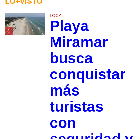
LO+VISTO
LOCAL
Playa
1
Miramar
busca
conquistar
más
turistas
con
seguridad y