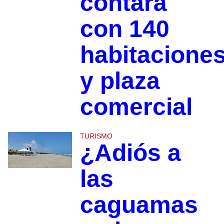
contará
con 140
habitacione
y plaza
comercial
TURISMO
¿Adiós a
las
caguamas