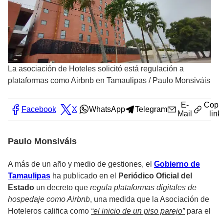
La asociación de Hoteles solicitó está regulación a
plataformas como Airbnb en Tamaulipas
/
Paulo Monsiváis
E-
Cop
Facebook
X
WhatsApp
Telegram
Mail
lin
Paulo Monsiváis
A más de un año y medio de gestiones, el
Gobierno de
Tamaulipas
ha publicado en el
Periódico Oficial del
Estado
un decreto que
regula plataformas digitales de
hospedaje como Airbnb
, una medida que la Asociación de
Hoteleros califica como
“el inicio de un piso parejo”
para el