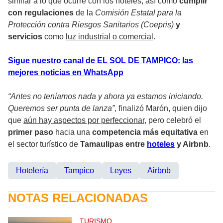
similar a lo que ocurre con los hoteles, así como
cumplir
con regulaciones
de la
Comisión Estatal para la
Protección contra Riesgos Sanitarios (Coepris)
y
servicios
como
luz industrial o comercial
.
Sigue nuestro canal de EL SOL DE TAMPICO: las
mejores noticias en WhatsApp
“Antes no teníamos nada y ahora ya estamos iniciando.
Queremos ser punta de lanza”
, finalizó Marón, quien dijo
que
aún hay aspectos por perfeccionar
, pero celebró el
primer paso
hacia una
competencia más equitativa
en
el sector turístico de
Tamaulipas entre
hoteles
y Airbnb
.
Hotelería
Tampico
Leyes
Airbnb
NOTAS RELACIONADAS
TURISMO