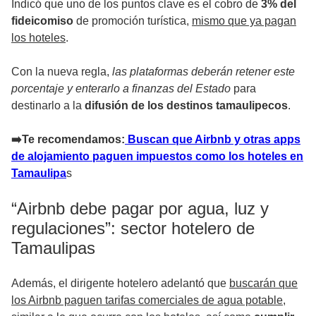
Indicó que uno de los puntos clave es el cobro de
3% del
fideicomiso
de promoción turística,
mismo que ya pagan
los hoteles
.
Con la nueva regla,
las plataformas deberán retener este
porcentaje y enterarlo a finanzas del Estado
para
destinarlo a la
difusión de los destinos tamaulipecos
.
➡️Te recomendamos:
Buscan que Airbnb y otras apps
de alojamiento paguen impuestos como los hoteles en
Tamaulipa
s
“Airbnb debe pagar por agua, luz y
regulaciones”: sector hotelero de
Tamaulipas
Además, el dirigente hotelero adelantó que
buscarán que
los Airbnb paguen tarifas comerciales de agua potable
,