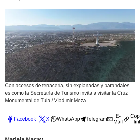
Con accesos de terracería, sin explanadas y barandales
es como la Secretaría de Turismo invita a visitar la Cruz
Monumental de Tula
/
Vladimir Meza
E-
Cop
Facebook
X
WhatsApp
Telegram
Mail
lin
Mariela Macay