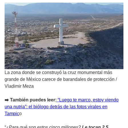
La zona donde se construyó la cruz monumental más
grande de México carece de barandales de protección
/
Vladimir Meza
➡️ También puedes leer:
“Luego te marco, estoy viendo
una nutria”: el biólogo detrás de las fotos virales en
Tampic
o
“
¿Para qué son estos cinco millones?
Le tocan 2.5