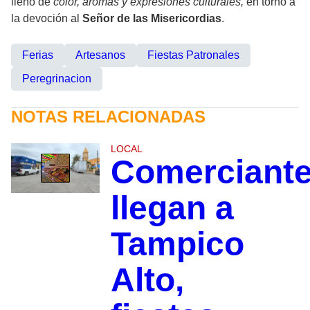
lleno de
color, aromas y expresiones culturales,
en torno a
la devoción al
Señor de las Misericordias
.
Ferias
Artesanos
Fiestas Patronales
Peregrinacion
NOTAS RELACIONADAS
LOCAL
Comerciant
llegan a
Tampico
Alto,