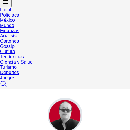
Local
Policiaca
México
Mundo
Finanzas
Análisis
Cartones
Gossip
Cultura
Tendencias
Ciencia y Salud
Turismo
Deportes
Juegos