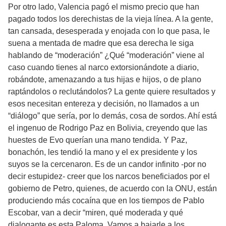
Por otro lado, Valencia pagó el mismo precio que han
pagado todos los derechistas de la vieja línea. A la gente,
tan cansada, desesperada y enojada con lo que pasa, le
suena a mentada de madre que esa derecha le siga
hablando de “moderación” ¿Qué “moderación” viene al
caso cuando tienes al narco extorsionándote a diario,
robándote, amenazando a tus hijas e hijos, o de plano
raptándolos o reclutándolos? La gente quiere resultados y
esos necesitan entereza y decisión, no llamados a un
“diálogo” que sería, por lo demás, cosa de sordos. Ahí está
el ingenuo de Rodrigo Paz en Bolivia, creyendo que las
huestes de Evo querían una mano tendida. Y Paz,
bonachón, les tendió la mano y el ex presidente y los
suyos se la cercenaron. Es de un candor infinito -por no
decir estupidez- creer que los narcos beneficiados por el
gobierno de Petro, quienes, de acuerdo con la ONU, están
produciendo más cocaína que en los tiempos de Pablo
Escobar, van a decir “miren, qué moderada y qué
dialogante es esta Paloma. Vamos a bajarle a los