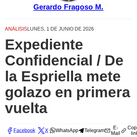
Gerardo Fragoso M.
ANÁLISIS
LUNES, 1 DE JUNIO DE 2026
Expediente
Confidencial / De
la Espriella mete
golazo en primera
vuelta
E-
Cop
Facebook
X
WhatsApp
Telegram
Mail
lin