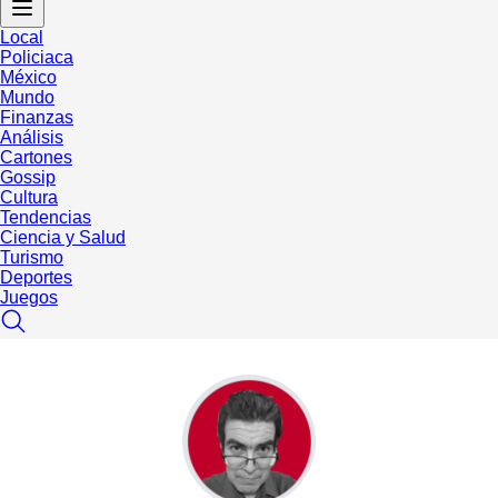
Local
Policiaca
México
Mundo
Finanzas
Análisis
Cartones
Gossip
Cultura
Tendencias
Ciencia y Salud
Turismo
Deportes
Juegos