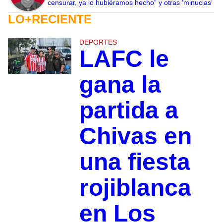
censurar, ya lo hubiéramos hecho” y otras ‘minucias’
LO+RECIENTE
DEPORTES
LAFC le
gana la
partida a
Chivas en
una fiesta
rojiblanca
en Los