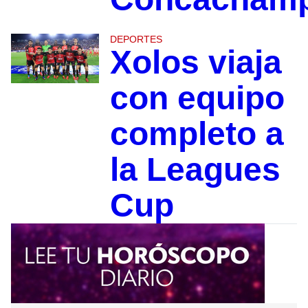
DEPORTES
Xolos viaja
con equipo
completo a
la Leagues
Cup