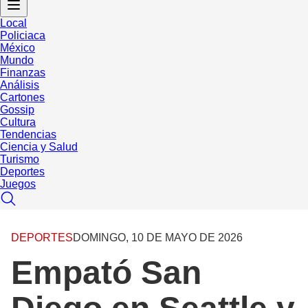
Local
Policiaca
México
Mundo
Finanzas
Análisis
Cartones
Gossip
Cultura
Tendencias
Ciencia y Salud
Turismo
Deportes
Juegos
DEPORTES
DOMINGO, 10 DE MAYO DE 2026
Empató San