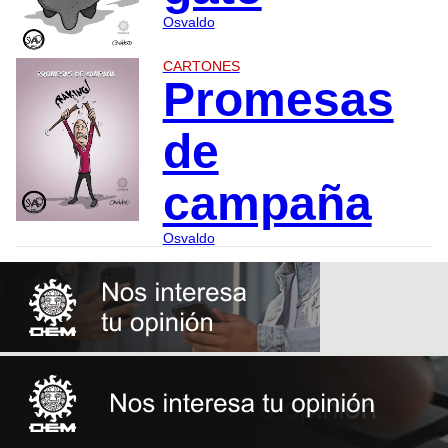
Osvaldo
CARTONES
Promesas
de
campaña
Osvaldo