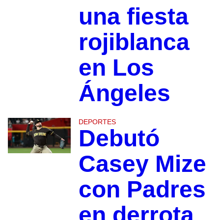
una fiesta
rojiblanca
en Los
Ángeles
DEPORTES
Debutó
Casey Mize
con Padres
en derrota