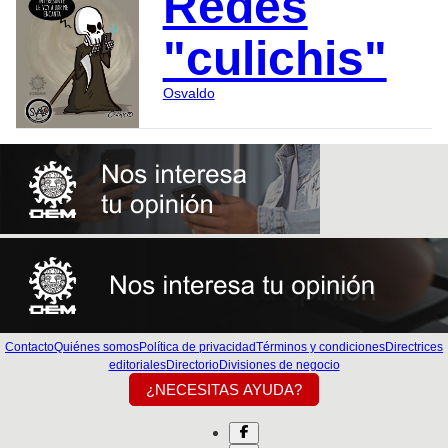
Redes
"culichis"
Osvaldo
Contacto
Quiénes somos
Política de privacidad
Términos y condiciones
Directrices
editoriales
Directorio
Divisiones de negocio
¿NECESITAS AYUDA?