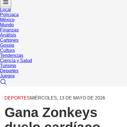
Local
Policiaca
México
Mundo
Finanzas
Análisis
Cartones
Gossip
Cultura
Tendencias
Ciencia y Salud
Turismo
Deportes
Juegos
DEPORTES
MIÉRCOLES, 13 DE MAYO DE 2026
Gana Zonkeys