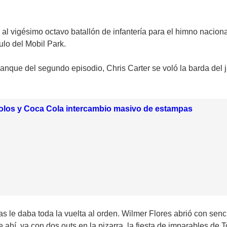
ó al vigésimo octavo batallón de infantería para el himno nacio
ulo del Mobil Park.
nque del segundo episodio, Chris Carter se voló la barda del jar
olos y Coca Cola intercambio masivo de estampas
as le daba toda la vuelta al orden. Wilmer Flores abrió con senc
de ahí, ya con dos outs en la pizarra, la fiesta de imparables 