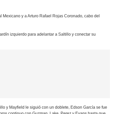
nal Mexicano y a Arturo Rafael Rojas Coronado, cabo del
dín izquierdo para adelantar a Saltillo y conectar su
illo y Mayfield le siguió con un doblete, Edson García se fue
de Toros continuo con Guzman, Lake, Perez y Evans hasta que