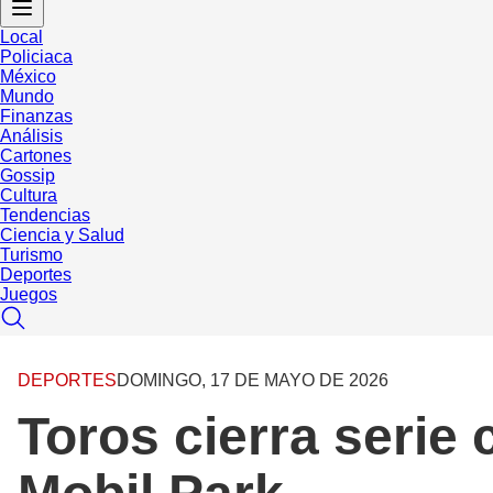
Local
Policiaca
México
Mundo
Finanzas
Análisis
Cartones
Gossip
Cultura
Tendencias
Ciencia y Salud
Turismo
Deportes
Juegos
DEPORTES
DOMINGO, 17 DE MAYO DE 2026
Toros cierra serie 