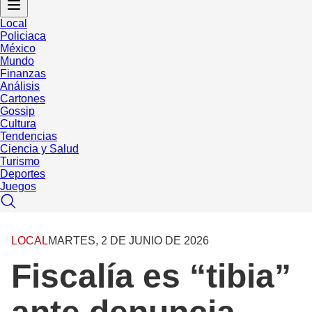
Local
Policiaca
México
Mundo
Finanzas
Análisis
Cartones
Gossip
Cultura
Tendencias
Ciencia y Salud
Turismo
Deportes
Juegos
LOCAL
MARTES, 2 DE JUNIO DE 2026
Fiscalía es “tibia”