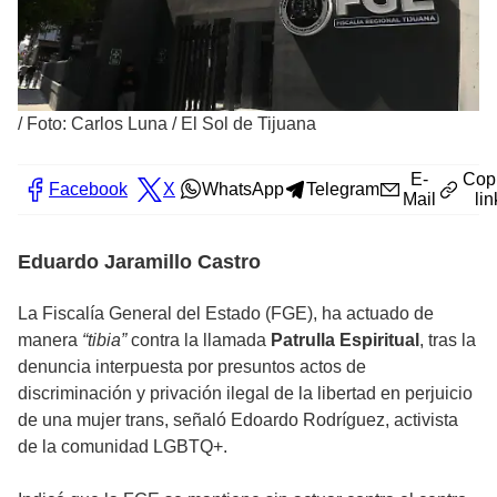
/
Foto: Carlos Luna / El Sol de Tijuana
E-
Cop
Facebook
X
WhatsApp
Telegram
Mail
lin
Eduardo Jaramillo Castro
La Fiscalía General del Estado (FGE), ha actuado de
manera
“tibia”
contra la llamada
Patrulla Espiritual
, tras la
denuncia interpuesta por presuntos actos de
discriminación y privación ilegal de la libertad en perjuicio
de una mujer trans, señaló Edoardo Rodríguez, activista
de la comunidad LGBTQ+.