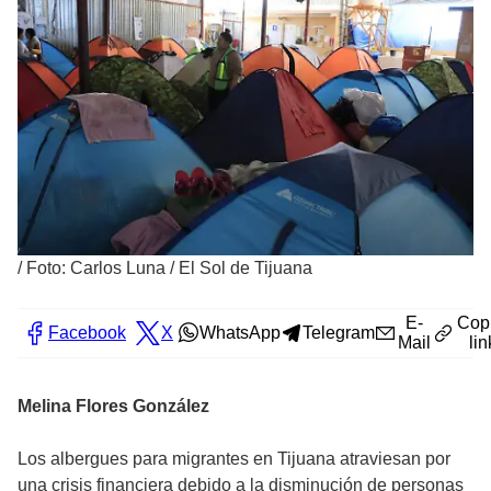
/
Foto: Carlos Luna / El Sol de Tijuana
E-
Cop
Facebook
X
WhatsApp
Telegram
Mail
lin
Melina Flores González
Los albergues para migrantes en Tijuana atraviesan por
una crisis financiera debido a la disminución de personas