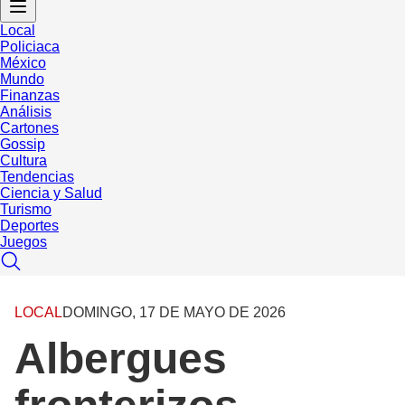
Local
Policiaca
México
Mundo
Finanzas
Análisis
Cartones
Gossip
Cultura
Tendencias
Ciencia y Salud
Turismo
Deportes
Juegos
LOCAL
DOMINGO, 17 DE MAYO DE 2026
Albergues