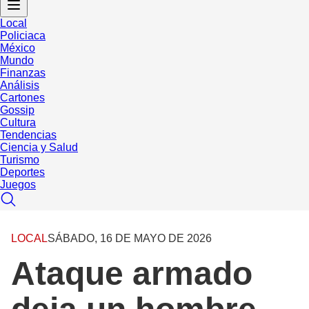
Local
Policiaca
México
Mundo
Finanzas
Análisis
Cartones
Gossip
Cultura
Tendencias
Ciencia y Salud
Turismo
Deportes
Juegos
LOCAL
SÁBADO, 16 DE MAYO DE 2026
Ataque armado