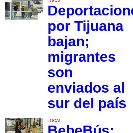
LOCAL
Deportacion
por Tijuana
bajan;
migrantes
son
enviados al
sur del país
LOCAL
BebeBús: