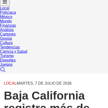
Local
Policiaca
México
Mundo
Finanzas
Análisis
Cartones
Gossip
Cultura
Tendencias
Ciencia y Salud
Turismo
Deportes
Juegos
LOCAL
MARTES, 7 DE JULIO DE 2026
Baja California