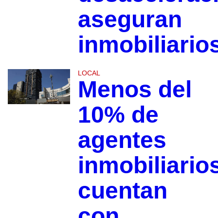
aseguran
inmobiliario
LOCAL
Menos del
10% de
agentes
inmobiliario
cuentan
con