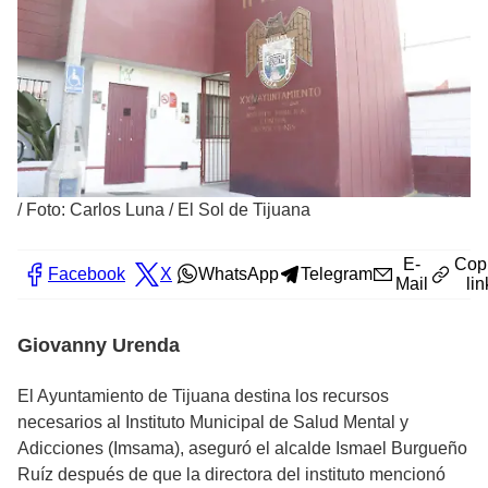
/
Foto: Carlos Luna / El Sol de Tijuana
E-
Cop
Facebook
X
WhatsApp
Telegram
Mail
lin
Giovanny Urenda
El Ayuntamiento de Tijuana destina los recursos
necesarios al Instituto Municipal de Salud Mental y
Adicciones (Imsama), aseguró el alcalde Ismael Burgueño
Ruíz después de que la directora del instituto mencionó