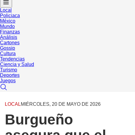
Local
Policiaca
México
Mundo
Finanzas
Análisis
Cartones
Gossip
Cultura
Tendencias
Ciencia y Salud
Turismo
Deportes
Juegos
LOCAL
MIÉRCOLES, 20 DE MAYO DE 2026
Burgueño