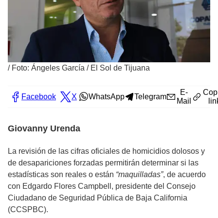
/
Foto: Ángeles García / El Sol de Tijuana
E-
Cop
Facebook
X
WhatsApp
Telegram
Mail
lin
Giovanny Urenda
La revisión de las cifras oficiales de homicidios dolosos y
de desapariciones forzadas permitirán determinar si las
estadísticas son reales o están
“maquilladas”
, de acuerdo
con Edgardo Flores Campbell, presidente del Consejo
Ciudadano de Seguridad Pública de Baja California
(CCSPBC).