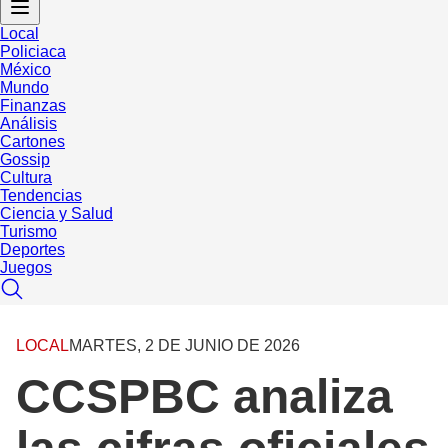
Local
Policiaca
México
Mundo
Finanzas
Análisis
Cartones
Gossip
Cultura
Tendencias
Ciencia y Salud
Turismo
Deportes
Juegos
LOCAL
MARTES, 2 DE JUNIO DE 2026
CCSPBC analiza