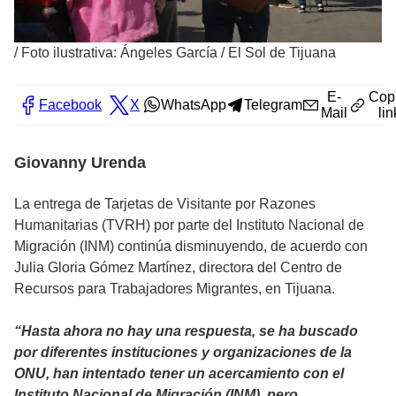
/
Foto ilustrativa: Ángeles García / El Sol de Tijuana
E-
Cop
Facebook
X
WhatsApp
Telegram
Mail
lin
Giovanny Urenda
La entrega de Tarjetas de Visitante por Razones
Humanitarias (TVRH) por parte del Instituto Nacional de
Migración (INM) continúa disminuyendo, de acuerdo con
Julia Gloria Gómez Martínez, directora del Centro de
Recursos para Trabajadores Migrantes, en Tijuana.
“Hasta ahora no hay una respuesta, se ha buscado
por diferentes instituciones y organizaciones de la
ONU, han intentado tener un acercamiento con el
Instituto Nacional de Migración (INM), pero