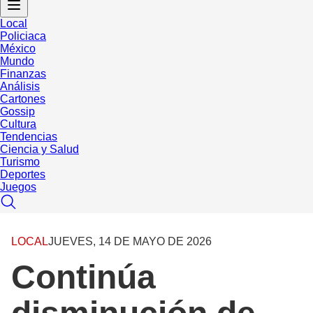
Local
Policiaca
México
Mundo
Finanzas
Análisis
Cartones
Gossip
Cultura
Tendencias
Ciencia y Salud
Turismo
Deportes
Juegos
LOCAL
JUEVES, 14 DE MAYO DE 2026
Continúa