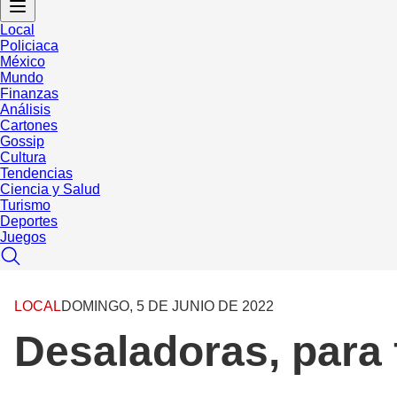
Local
Policiaca
México
Mundo
Finanzas
Análisis
Cartones
Gossip
Cultura
Tendencias
Ciencia y Salud
Turismo
Deportes
Juegos
LOCAL
DOMINGO, 5 DE JUNIO DE 2022
Desaladoras, para 