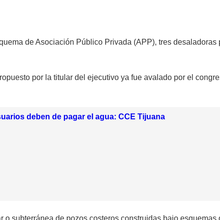
esquema de Asociación Público Privada (APP), tres desaladoras 
puesto por la titular del ejecutivo ya fue avalado por el congre
uarios deben de pagar el agua: CCE Tijuana
 o subterránea de pozos costeros construidas bajo esquemas de 