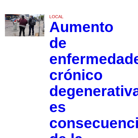
LOCAL
Aumento
de
enfermedad
crónico
degenerativ
es
consecuenc