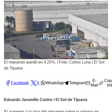
El impuesto quedó en 4.25%.
/
Foto: Carlos Luna | El Sol
de Tijuana
E-
Cop
Facebook
X
WhatsApp
Telegram
Mail
lin
Eduardo Jaramillo Castro / El Sol de Tijuana
El aumento a la tasa del impuesto sobre la nómina en