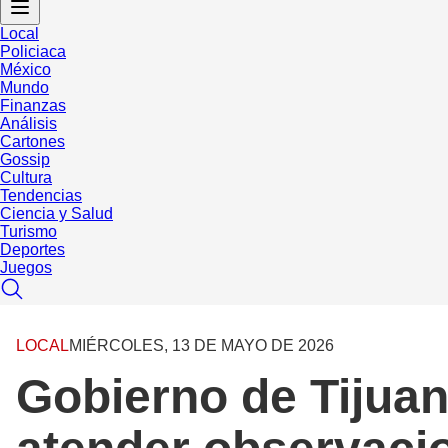
Local
Policiaca
México
Mundo
Finanzas
Análisis
Cartones
Gossip
Cultura
Tendencias
Ciencia y Salud
Turismo
Deportes
Juegos
LOCAL
MIÉRCOLES, 13 DE MAYO DE 2026
Gobierno de Tijuan