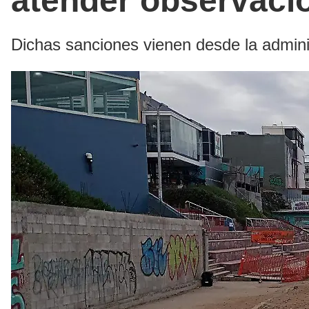
atender observaci
Dichas sanciones vienen desde la admini