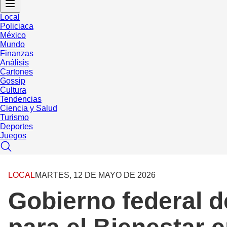
Local
Policiaca
México
Mundo
Finanzas
Análisis
Cartones
Gossip
Cultura
Tendencias
Ciencia y Salud
Turismo
Deportes
Juegos
LOCAL
MARTES, 12 DE MAYO DE 2026
Gobierno federal d