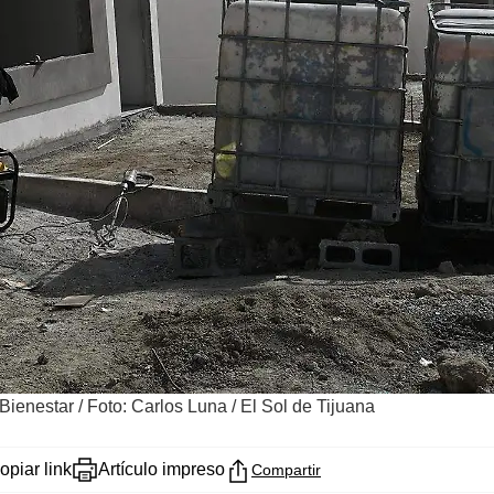
 Bienestar
/
Foto: Carlos Luna / El Sol de Tijuana
opiar link
Artículo impreso
Compartir