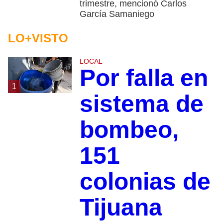
trimestre, mencionó Carlos
García Samaniego
LO+VISTO
LOCAL
Por falla en
1
sistema de
bombeo,
151
colonias de
Tijuana