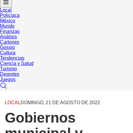
Local
Policiaca
México
Mundo
Finanzas
Análisis
Cartones
Gossip
Cultura
Tendencias
Ciencia y Salud
Turismo
Deportes
Juegos
LOCAL
DOMINGO, 21 DE AGOSTO DE 2022
Gobiernos