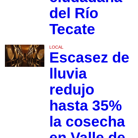
del Río
Tecate
LOCAL
Escasez de
lluvia
redujo
hasta 35%
la cosecha
en Valle de