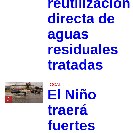
reutilización
directa de
aguas
residuales
tratadas
LOCAL
El Niño
3
traerá
fuertes