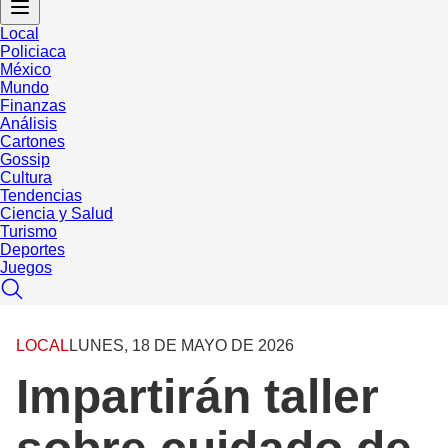
Local
Policiaca
México
Mundo
Finanzas
Análisis
Cartones
Gossip
Cultura
Tendencias
Ciencia y Salud
Turismo
Deportes
Juegos
LOCAL
LUNES, 18 DE MAYO DE 2026
Impartirán taller